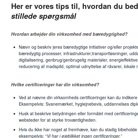
Her er vores tips til, hvordan du be
stillede spørgsmål
Hvordan arbejder din virksomhed med bæredygtighed?
Nævn og beskriv jeres bæredygtige initiativer og/eller projek
bæredygtig processer, infrastrukturer,transportløsninger, udd
digitalisering, genbrug/genbrugelig materialer, energieffektive
reducering af madspild, optimal udnyttelse af råvarer, lokale r
Hvilke certificeringer har din virksomhed?
Ved at nævne din virksomheds certificeringer kan du indikere j
Eksempelvis: Svanemærket, hygiejnebevis, uddannelses dipl
Husk at beskrive betydningen eller formålet med certificeringen 
websteder for at styrke troværdigheden.
Hvis du ikke har noget at fremhæve, kan du stadig bibeholde 
eksempelvis: “
Vi har i øjeblikket ingen certificeringer.
”