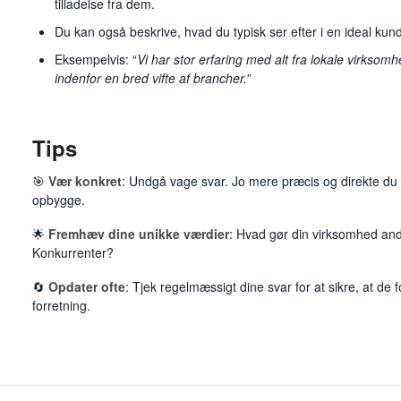
tilladelse fra dem.
Du kan også beskrive, hvad du typisk ser efter i en ideal kun
Eksempelvis: “
Vi har stor erfaring med alt fra lokale virksomh
indenfor en bred vifte af brancher.
”
Tips
🎯
Vær konkret
: Undgå vage svar. Jo mere præcis og direkte du er
opbygge.
🌟
Fremhæv dine unikke værdier
: Hvad gør din virksomhed and
Konkurrenter?
🔄
Opdater ofte
: Tjek regelmæssigt dine svar for at sikre, at de f
forretning.