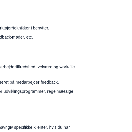
tøjer/teknikker i benytter.
edback-møder, etc.
rbejdertilfredshed, velvære og work-life
aseret på medarbejder feedback.
er udviklingsprogrammer, regelmæssige
vngiv specifikke klienter, hvis du har