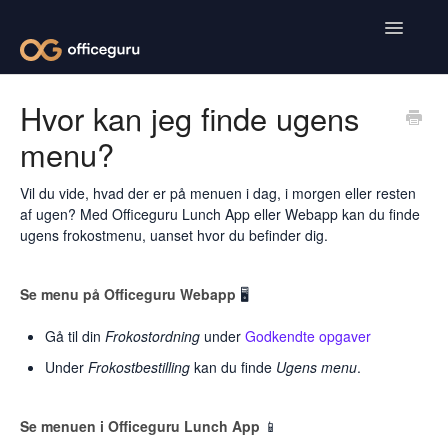
Toggle
Navigatio
Kunder
Hvor kan jeg finde ugens
menu?
Leverandører
Medarbejdere
Vil du vide, hvad der er på menuen i dag, i morgen eller resten
af ugen? Med Officeguru Lunch App eller Webapp kan du finde
ugens frokostmenu, uanset hvor du befinder dig.
Se menu på Officeguru Webapp
🖥️
Gå til din
Frokostordning
under
Godkendte opgaver
Under
Frokostbestilling
kan du finde
Ugens menu
.
Se menuen i Officeguru Lunch App
📱