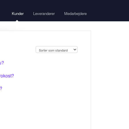
Kunder
Leverandører
Medarbejdere
u?
frokost?
p?