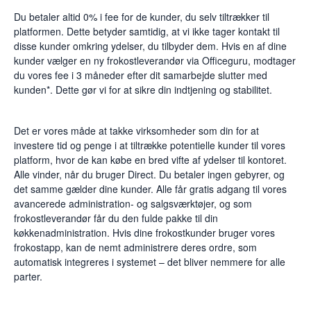
Du betaler altid 0% i fee for de kunder, du selv tiltrækker til
platformen. Dette betyder samtidig, at vi ikke tager kontakt til
disse kunder omkring ydelser, du tilbyder dem. Hvis en af dine
kunder vælger en ny frokostleverandør via Officeguru, modtager
du vores fee i 3 måneder efter dit samarbejde slutter med
kunden*. Dette gør vi for at sikre din indtjening og stabilitet.
Det er vores måde at takke virksomheder som din for at
investere tid og penge i at tiltrække potentielle kunder til vores
platform, hvor de kan købe en bred vifte af ydelser til kontoret.
Alle vinder, når du bruger Direct. Du betaler ingen gebyrer, og
det samme gælder dine kunder. Alle får gratis adgang til vores
avancerede administration- og salgsværktøjer, og som
frokostleverandør får du den fulde pakke til din
køkkenadministration. Hvis dine frokostkunder bruger vores
frokostapp, kan de nemt administrere deres ordre, som
automatisk integreres i systemet – det bliver nemmere for alle
parter.