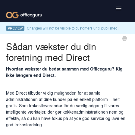
Toggle
Navigatio
Changes will not be visible to customers until published.
PREVIEW
Kunder
Sådan vækster du din
Leverandører
foretning med Direct
Medarbejdere
Hvordan vækster du bedst sammen med Officeguru? Kig
ikke længere end Direct.
Med Direct tilbyder vi dig muligheden for at samle
administrationen af dine kunder på én enkelt platform – helt
gratis. Som frokostleverandør får du særlig adgang til vores
intelligente værktøjer, der gør køkkenadministrationen nem og
effektiv, så du kan have fokus på at yde god service og lave en
god frokostordning.